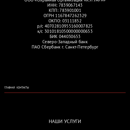
ИНН: 7839067143
КПП: 783901001
ОГРН 1167847262329
ОКПО: 03111852
р/с 40702810955160007825
к/с 30101810500000000653
БИК 044030653
Северо-Западный банк
ПАО Сбербанк г. Санкт-Петербург
ГЛАВНАЯ
КОНТАКТЫ
НАШИ УСЛУГИ